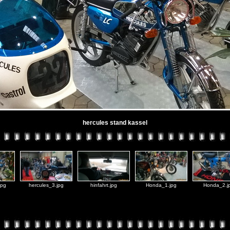
hercules stand kassel
jpg
hercules_3.jpg
hinfahrt.jpg
Honda_1.jpg
Honda_2.j