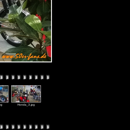
pg
Honda_3.jpg