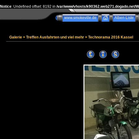
Notice
: Undefined offset: 8192 in
/var/www/vhosts/k90362.web271.dogado.net/
www.smokeville.de
Alben-Liste
Galerie
>
Treffen Ausfahrten und viel mehr
>
Technorama 2016 Kassel