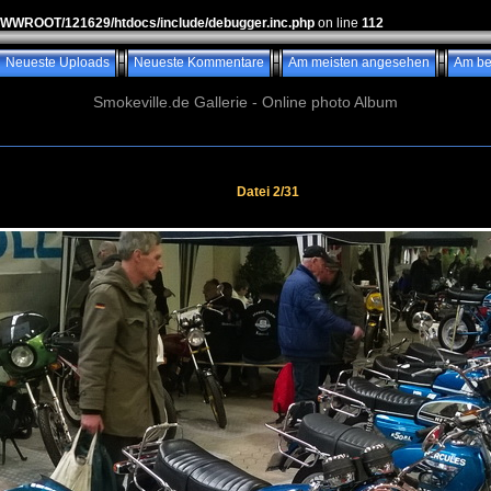
WWWROOT/121629/htdocs/include/debugger.inc.php
on line
112
Neueste Uploads
Neueste Kommentare
Am meisten angesehen
Am be
Smokeville.de Gallerie - Online photo Album
Datei 2/31