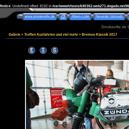
Notice
: Undefined offset: 8192 in
/var/www/vhosts/k90362.web271.dogado.net/
www.smokeville.de
Alben-Liste
Neueste Uploads
Smokeville.de G
Galerie
>
Treffen Ausfahrten und viel mehr
>
Bremen Klassik 2017