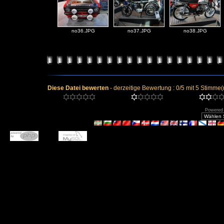
no36.JPG
no37.JPG
no38.JPG
Diese Datei bewerten
- derzeitige Bewertung : 0/5 mit 5 Stimme(
Powered