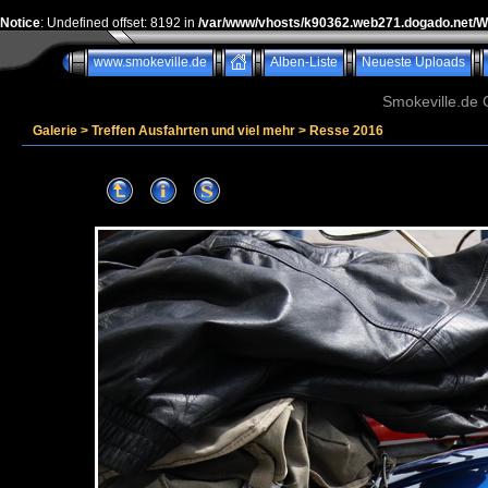
Notice
: Undefined offset: 8192 in
/var/www/vhosts/k90362.web271.dogado.net/
www.smokeville.de
Alben-Liste
Neueste Uploads
Smokeville.de G
Galerie
>
Treffen Ausfahrten und viel mehr
>
Resse 2016