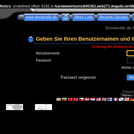
Notice
: Undefined offset: 8192 in
/var/www/vhosts/k90362.web271.dogado.net/
www.smokeville.de
Alben-Liste
Neueste Uploads
Smokeville.de G
Geben Sie Ihren Benutzernamen und I
Achtung: Ihr Browser akz
Benutzername
Passwort
Immer 
Passwort vergessen
Powered