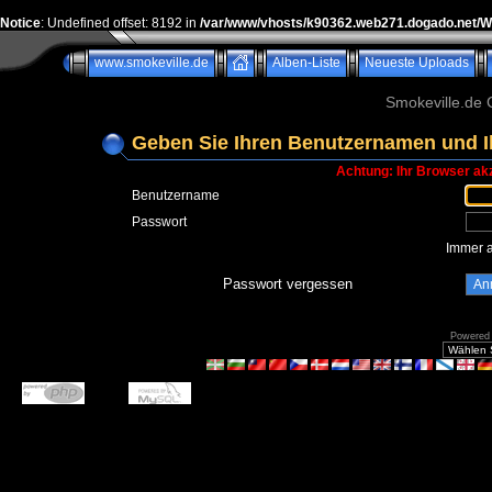
Notice
: Undefined offset: 8192 in
/var/www/vhosts/k90362.web271.dogado.net/
www.smokeville.de
Alben-Liste
Neueste Uploads
Smokeville.de G
Geben Sie Ihren Benutzernamen und I
Achtung: Ihr Browser akz
Benutzername
Passwort
Immer 
Passwort vergessen
Powered