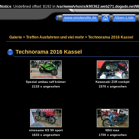
Notice
: Undefined offset: 8192 in
/var/www/vhosts/k90362.web271.dogado.net/
www.smokeville.de
Alben-Liste
Galerie
>
Treffen Ausfahrten und viel mehr
>
Technorama 2016 Kassel
Technorama 2016 Kassel
Spezial umbau ralf krämer
Kawasaki Z1R cockpit
2133 x angesehen
1570 x angesehen
einssame KS 50 sport
NSU max
1633 x angesehen
1700 x angesehen