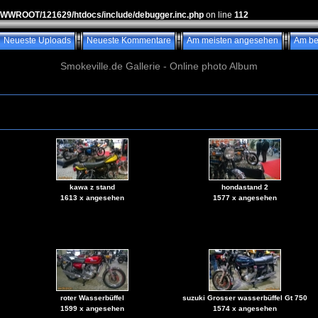
WWWROOT/121629/htdocs/include/debugger.inc.php
on line
112
Neueste Uploads
Neueste Kommentare
Am meisten angesehen
Am be
Smokeville.de Gallerie - Online photo Album
kawa z stand
hondastand 2
1613 x angesehen
1577 x angesehen
roter Wasserbüffel
suzuki Grosser wasserbüffel Gt 750
1599 x angesehen
1574 x angesehen