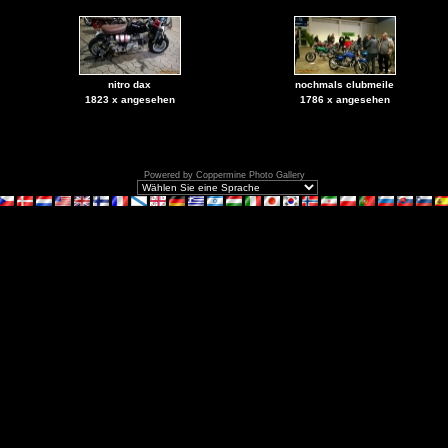
nitro dax
nochmals clubmeile
1823 x angesehen
1786 x angesehen
Powered by
Coppermine Photo Gallery