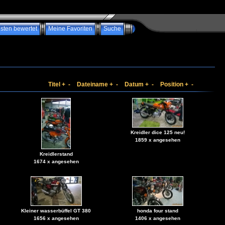
sten bewertet
Meine Favoriten
Suche
Titel
+
-
Dateiname
+
-
Datum
+
-
Position
+
-
Kreidler dice 125 neu!
1859 x angesehen
Kreidlerstand
1674 x angesehen
Kleiner wasserbüffel GT 380
honda four stand
1656 x angesehen
1406 x angesehen