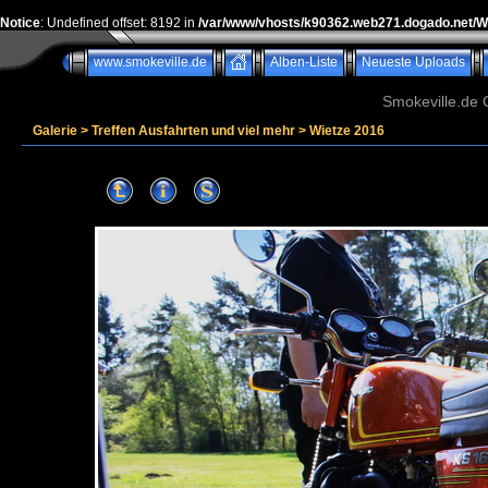
Notice
: Undefined offset: 8192 in
/var/www/vhosts/k90362.web271.dogado.net/
www.smokeville.de
Alben-Liste
Neueste Uploads
Smokeville.de G
Galerie
>
Treffen Ausfahrten und viel mehr
>
Wietze 2016