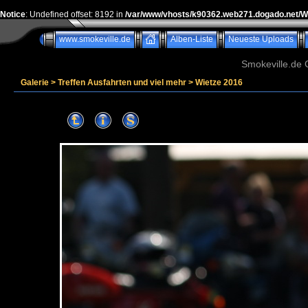
Notice
: Undefined offset: 8192 in
/var/www/vhosts/k90362.web271.dogado.net/
www.smokeville.de
Alben-Liste
Neueste Uploads
Smokeville.de G
Galerie
>
Treffen Ausfahrten und viel mehr
>
Wietze 2016