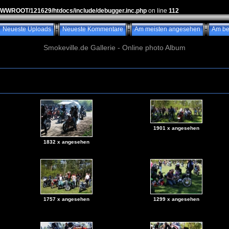
WWWROOT/121629/htdocs/include/debugger.inc.php
on line
112
Neueste Uploads
Neueste Kommentare
Am meisten angesehen
Am be
Smokeville.de Gallerie - Online photo Album
1901 x angesehen
1832 x angesehen
1757 x angesehen
1299 x angesehen