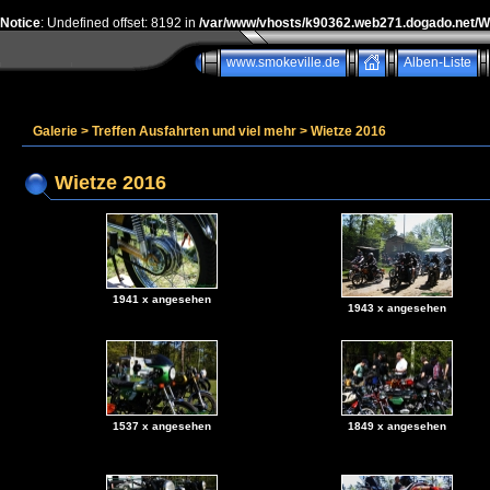
Notice
: Undefined offset: 8192 in
/var/www/vhosts/k90362.web271.dogado.net/
www.smokeville.de
Alben-Liste
Galerie
>
Treffen Ausfahrten und viel mehr
>
Wietze 2016
Wietze 2016
1941 x angesehen
1943 x angesehen
1537 x angesehen
1849 x angesehen