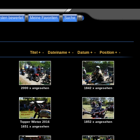
sten bewertet
Meine Favoriten
Suche
Titel
+
-
Dateiname
+
-
Datum
+
-
Position
+
-
2000 x angesehen
1842 x angesehen
Topper Wietze 2016
1852 x angesehen
1651 x angesehen