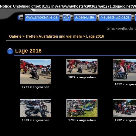
Notice
: Undefined offset: 8192 in
/var/www/vhosts/k90362.web271.dogado.net/
www.smokeville.de
Alben-Liste
Neueste Uploads
Smokeville.de G
Galerie
>
Treffen Ausfahrten und viel mehr
>
Lage 2016
Lage 2016
1877 x angesehen
1852 x anges
1771 x angesehen
1673 x angesehen
1738 x angesehen
1732 x anges