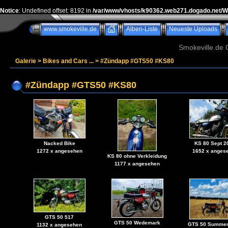
Notice
: Undefined offset: 8192 in
/var/www/vhosts/k90362.web271.dogado.net/
www.smokeville.de
Alben-Liste
Neueste Uploads
Smokeville.de G
Galerie
>
Bikes and Cars ...
>
#Zündapp #GTS50 #KS80
#Zündapp #GTS50 #KS80
Nacked Bike
KS 80 Sept 2
1272 x angesehen
1652 x anges
KS 80 ohne Verkleidung
1177 x angesehen
GTS 50 517
GTS 50 Wedemark
GTS 50 Summer
1132 x angesehen